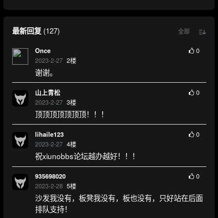
最新回复
(
127
)
全部
0
Once
2023-2-27
2
楼
谢谢。
0
山上青松
2023-2-27
3
楼
顶顶顶顶顶顶顶！！！
0
lihaile123
2023-2-27
4
楼
祝xiunobbs论坛越办越好！！！
0
935698020
2023-2-28
5
楼
沙发我没有，板凳我没有，板也没有，只好站在后面
排队支持！