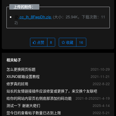
上传的附件：
cc_lh_8FwpDh.zip
(大小：25.94K，下载次数：11
2)
点赞
8
收藏
16
相关帖子
怎么更换网页标题
2021-10-29
XIUNO邮箱设置教程
2021-11-21
修罗真的好用
2022-8-22
站长的友情链接插件应该修复或更换了，来交换个友联吧
给你的网站内容页右侧底部添加扫码功能
2021-8-25
2021-4-19
测试一下 谢谢大佬们
2025-4-14
您今日的查看帖子数量已达到上限
2022-5-21