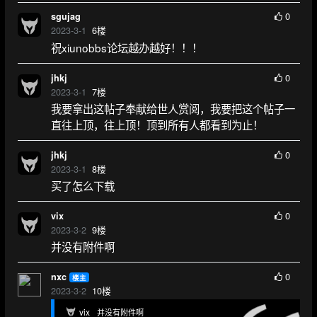
0
sgujag
2023-3-1
6
楼
祝xiunobbs论坛越办越好！！！
0
jhkj
2023-3-1
7
楼
我要拿出这帖子奉献给世人赏阅，我要把这个帖子一
直往上顶，往上顶！顶到所有人都看到为止！
0
jhkj
2023-3-1
8
楼
买了怎么下载
0
vix
2023-3-2
9
楼
并没有附件啊
0
nxc
楼主
2023-3-2
10
楼
vix
并没有附件啊