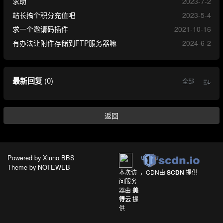
求助
2023-7-2
站长搞个积分充值吧
2023-5-4
求一个邀请码插件
2021-10-16
有办法让附件存储到FTP服务器嘛
2024-6-2
最新回复
(
0
)
全部
返回
Powered by
Xiuno BBS
Theme by
NOTEWEB
本次访
，CDN由
SCDN
提供
问服务
器由
美
得云
提
供