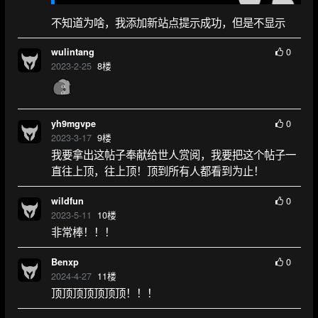
不知道为啥，我添加新站点提示成功，但是不显示
0
wulintang
2023-2-25
8
楼
0
yh9mgvpe
2023-3-17
9
楼
我要拿出这帖子奉献给世人赏阅，我要把这个帖子一
直往上顶，往上顶！顶到所有人都看到为止！
0
wildfun
2023-5-11
10
楼
非常棒！！！
0
Benxp
2024-4-27
11
楼
顶顶顶顶顶顶顶！！！