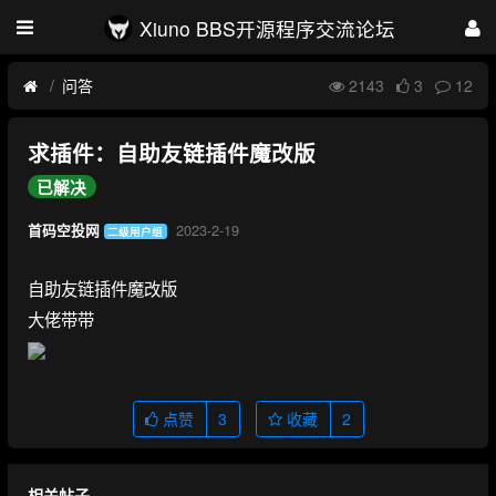
Xiuno BBS开源程序交流论坛
问答
2143
3
12
求插件：自助友链插件魔改版
已解决
2023-2-19
首码空投网
二级用户组
自助友链插件魔改版
大佬带带
点赞
3
收藏
2
相关帖子