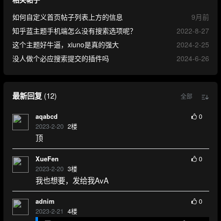
如何自定义首页帖子列表上方的信息
9月前
知乎蓝主题手机端怎么没有搜索选项呢？
2022-8-27
这个主题好牛逼，xiuno是真的强大
2024-2-25
没人做个必应搜索提交的插件吗
2024-6-26
最新回复
(
12
)
全部
0
aqabcd
2023-2-20
2
楼
顶
0
XueFen
2023-2-20
3
楼
我也想要，发给我AvA
0
adnim
2023-2-21
4
楼