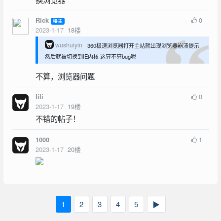
0
Rick
楼主
2023-1-17
18
楼
wushuiyin
360极速浏览器打开主站就出现浏览器崩溃提示
然后就被切换到IE内核 这算不算bug呢
不算，浏览器问题
0
lili
2023-1-17
19
楼
不错的帖子！
1
1000
2023-1-17
20
楼
1
2
3
4
5
▶