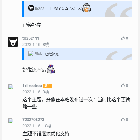
tb252111
帖子页面也发一发
已经补充
0
tb252111
2023-1-16
8
楼
Rick
已经补充
好像还不错
0
Tillreetree
版主
2023-1-16
9
楼
这个主题，好像在本站发布过一次？当时比这个更简
略一些
0
7232708273
2023-1-16
10
楼
主题不错继续优化支持