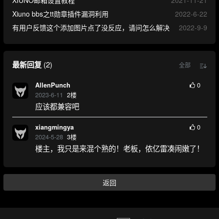
XIUNO邮箱设置教程
2021-11-21
Xiuno bbs之tt勋章插件漏洞利用
2022-6-22
有用户反馈这个添加图片点了没反应，请问怎么解决
2022-9-9
最新回复
(
2
)
全部
0
AllenPunch
2023-6-11
2
楼
应该都兼容吧
0
xiangmingya
2024-5-28
3
楼
楼主，我只是来混个熟的！老板，侬亿雷凑闹嫩了！
返回