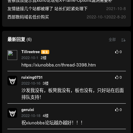
警察叔叔提示我xiuno论坛有X-Frame-Options漏洞需要补
友情链接几个站都被爆了 站长们赶紧处理下
2021-10-8
西部数码域名低价购买
2022-10-1
2022-8-20
最新回复
(
6
)
全部
0
Tillreetree
版主
2022-10-1
2
楼
https://xiunobbs.cn/thread-3398.htm
0
ruixing0731
2022-10-16
3
楼
沙发我没有，板凳我没有，板也没有，只好站在后面
排队支持！
0
geruixi
2022-10-18
4
楼
祝xiunobbs论坛越办越好！！！