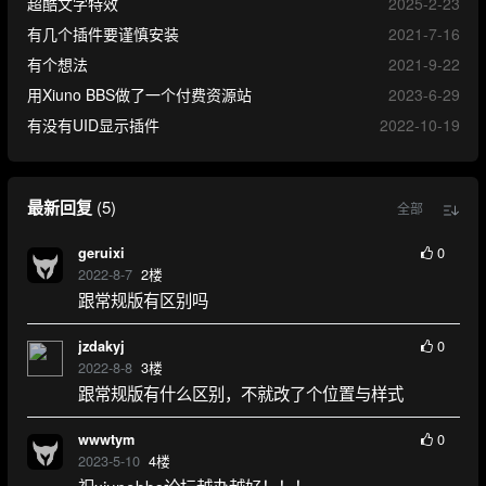
超酷文字特效
2025-2-23
有几个插件要谨慎安装
2021-7-16
有个想法
2021-9-22
用Xiuno BBS做了一个付费资源站
2023-6-29
有没有UID显示插件
2022-10-19
最新回复
(
5
)
全部
0
geruixi
2022-8-7
2
楼
跟常规版有区别吗
0
jzdakyj
2022-8-8
3
楼
跟常规版有什么区别，不就改了个位置与样式
0
wwwtym
2023-5-10
4
楼