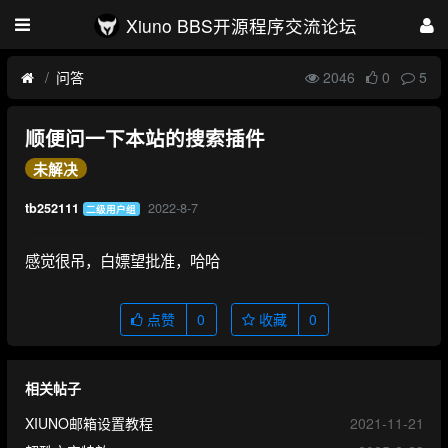
Xiuno BBS开源程序交流论坛
问答
2046
0
5
顺便问一下本站的搜索插件
未解决
2022-8-7
tb252111
二级用户组
感觉很吊，白嫖望批准，哈哈
点赞
0
收藏
0
相关帖子
XIUNO邮箱设置教程
2021-11-21