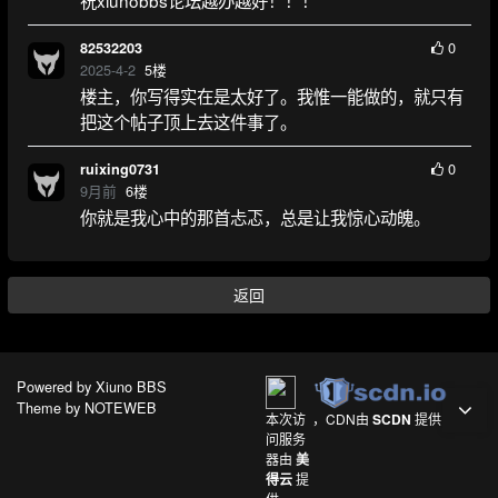
祝xiunobbs论坛越办越好！！！
0
82532203
2025-4-2
5
楼
楼主，你写得实在是太好了。我惟一能做的，就只有
把这个帖子顶上去这件事了。
0
ruixing0731
9月前
6
楼
你就是我心中的那首忐忑，总是让我惊心动魄。
返回
Powered by
Xiuno BBS
Theme by
NOTEWEB
本次访
，CDN由
SCDN
提供
问服务
器由
美
得云
提