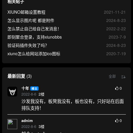
相关帖子
XIUNO邮箱设置教程
2021-11-21
怎么显示图片呢 都是附件
2024-8-23
怎么禁止自己给自己发消息！
2022-2-22
即刻聚合登录，支持xiunobbs
2023-7-9
验证码插件失效了吗？
2024-8-23
xiuno怎么给网站添加ico图标
2020-7-19
最新回复
(
3
)
全部
0
十年
楼主
2022-8-6
2
楼
沙发我没有，板凳我没有，板也没有，只好站在后面
排队支持！
0
adnim
2022-8-6
3
楼