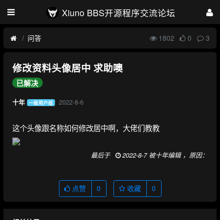
Xiuno BBS开源程序交流论坛
问答
1802
0
3
修改资料头像居中 求助噢
已解决
2022-8-6
十年
一级用户组
这个头像跟名称如何修改居中啊，大佬们教教
最后于
2022-8-7 被十年编辑 ，原因：
点赞
0
收藏
0