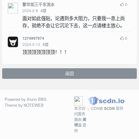
0
繁华如三千东流水
2024-2-8
4
楼
面对如此强贴，论遇到多大阻力，只要我一息上尚
存，就绝不会让它沉沦下去，这一点请楼主放心。
0
1274997974
2024-5-13
5
楼
顶顶顶顶顶顶顶！！！
返回
Powered by
Xiuno BBS
Theme by
NOTEWEB
本次访
，CDN由
SCDN
提供
问服务
器由
美
得云
提
供