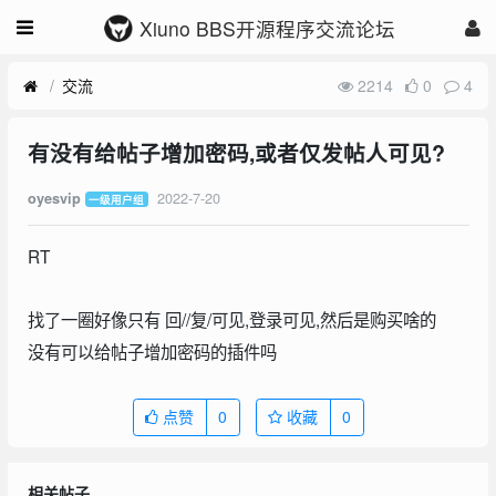
Xiuno BBS开源程序交流论坛
交流
2214
0
4
有没有给帖子增加密码,或者仅发帖人可见?
2022-7-20
oyesvip
一级用户组
RT
找了一圈好像只有 回//复/可见,登录可见,然后是购买啥的
没有可以给帖子增加密码的插件吗
点赞
0
收藏
0
相关帖子