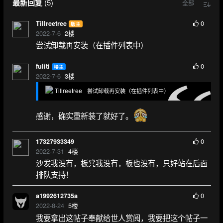
最新回复
(
5
)
全部
0
Tillreetree
版主
2022-7-6
2
楼
尝试卸载再安装（在插件列表中）
0
fuliti
楼主
2022-7-6
3
楼
Tillreetree
尝试卸载再安装（在插件列表中）
感谢，确实重新装了就好了。
0
17327933349
2022-7-31
4
楼
沙发我没有，板凳我没有，板也没有，只好站在后面
排队支持！
0
a1992612735a
2022-8-24
5
楼
我要拿出这帖子奉献给世人赏阅，我要把这个帖子一