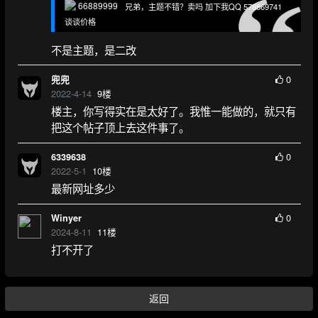
66889999
兄弟，主题不错？卖吗 加下我QQ 578869741
谈谈价格
不是主题，是二改
0
兜兜
2022-4-14
9
楼
楼主，你写得实在是太好了。我惟一能做的，就只有
把这个帖子顶上去这件事了。
0
6339638
2022-5-1
10
楼
最新网址多少
0
Winyer
2024-8-11
11
楼
打不开了
返回