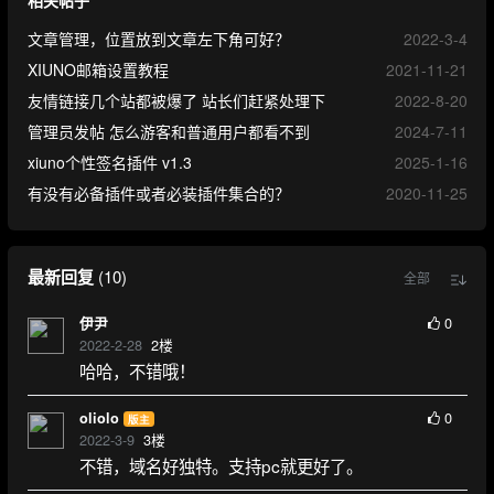
文章管理，位置放到文章左下角可好？
2022-3-4
XIUNO邮箱设置教程
2021-11-21
友情链接几个站都被爆了 站长们赶紧处理下
2022-8-20
管理员发帖 怎么游客和普通用户都看不到
2024-7-11
xiuno个性签名插件 v1.3
2025-1-16
有没有必备插件或者必装插件集合的？
2020-11-25
最新回复
(
10
)
全部
0
伊尹
2022-2-28
2
楼
哈哈，不错哦！
0
oliolo
版主
2022-3-9
3
楼
不错，域名好独特。支持pc就更好了。