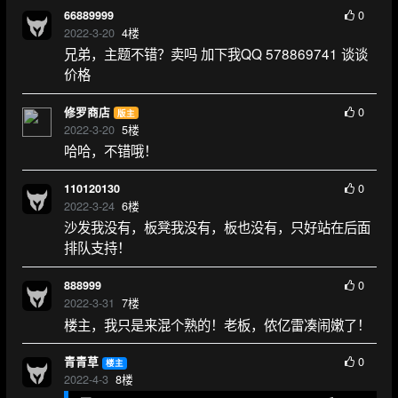
0
66889999
2022-3-20
4
楼
兄弟，主题不错？卖吗 加下我QQ 578869741 谈谈
价格
0
修罗商店
版主
2022-3-20
5
楼
哈哈，不错哦！
0
110120130
2022-3-24
6
楼
沙发我没有，板凳我没有，板也没有，只好站在后面
排队支持！
0
888999
2022-3-31
7
楼
楼主，我只是来混个熟的！老板，侬亿雷凑闹嫩了！
0
青青草
楼主
2022-4-3
8
楼