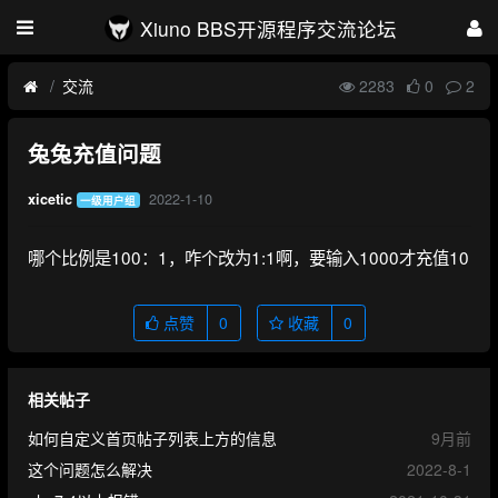
Xiuno BBS开源程序交流论坛
交流
2283
0
2
兔兔充值问题
2022-1-10
xicetic
一级用户组
哪个比例是100：1，咋个改为1:1啊，要输入1000才充值10
点赞
0
收藏
0
相关帖子
如何自定义首页帖子列表上方的信息
9月前
这个问题怎么解决
2022-8-1