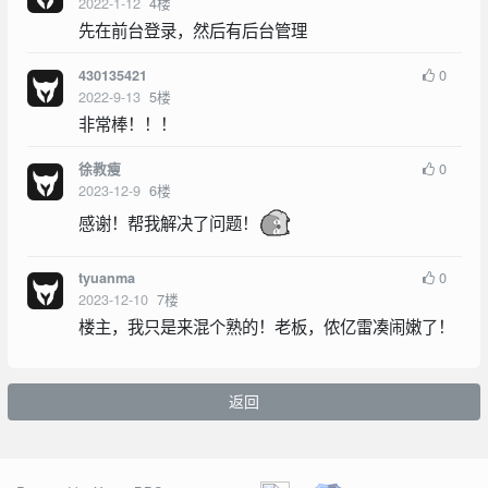
2022-1-12
4
楼
先在前台登录，然后有后台管理
0
430135421
2022-9-13
5
楼
非常棒！！！
0
徐教瘦
2023-12-9
6
楼
感谢！帮我解决了问题！
0
tyuanma
2023-12-10
7
楼
楼主，我只是来混个熟的！老板，侬亿雷凑闹嫩了！
返回