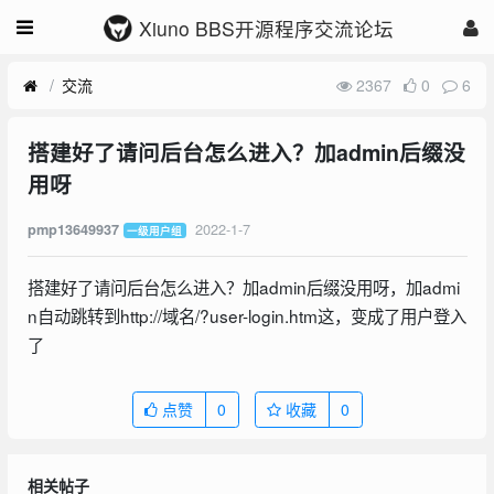
Xiuno BBS开源程序交流论坛
交流
2367
0
6
搭建好了请问后台怎么进入？加admin后缀没
用呀
2022-1-7
pmp13649937
一级用户组
搭建好了请问后台怎么进入？加admin后缀没用呀，加admi
n自动跳转到http://域名/?user-login.htm这，变成了用户登入
了
点赞
0
收藏
0
相关帖子