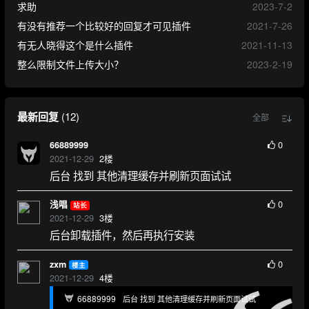
求助
2023-7-2
有没有推荐一个比较好的回复才可见插件
2021-7-26
有无人晓得这个是什么插件
2021-11-13
整么限制文件上传大小？
2023-2-19
最新回复
(
12
)
全部
0
66889999
2021-12-29
2
楼
后台 找到 其他清理缓存并刷新页面试试
0
浅唱
站长
2021-12-29
3
楼
后台卸载插件，然后再执行安装
0
zxm
楼主
2021-12-29
4
楼
66889999
后台 找到 其他清理缓存并刷新页面试试