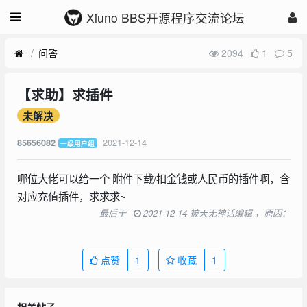
Xiuno BBS开源程序交流论坛
问答
2094
1
5
【求助】求插件
未解决
2021-12-14
85656082
一级用户组
哪位大佬可以给一个 附件下载/扣金钱或人民币的插件啊，含
对应充值插件，求求求~
最后于
2021-12-14 被天无神话编辑 ，原因：
点赞
1
收藏
1
相关帖子