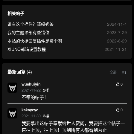
相关帖子
谁有这个插件？请喝奶茶
2024-11-4
我的主题顶部有些错位
2023-7-29
本站的快捷回复插件是哪个啊
2022-8-29
XIUNO邮箱设置教程
2021-11-21
最新回复
(
4
)
全部
0
wushuiyin
2021-11-22
2
楼
不错的帖子！
0
kakayeye
2021-11-30
3
楼
我要拿出这帖子奉献给世人赏阅，我要把这个帖子一
直往上顶，往上顶！顶到所有人都看到为止！