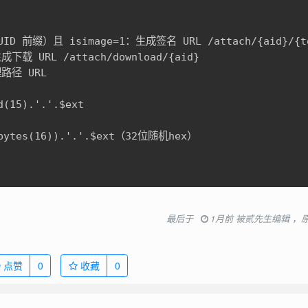
缀）且 isimage=1：生成签名 URL /attach/{aid}/{tok
 URL /attach/download/{aid}

径 URL

(15).'.'.$ext

bytes(16)).'.'.$ext（32位随机hex）

最后于
1月前 被贰先生编辑 ，
点赞
0
收藏
0