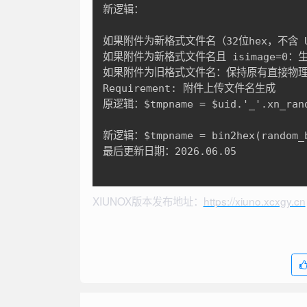
新逻辑：

如果附件为新格式文件名（32位hex，不含 UID 前
如果附件为新格式文件名且 isimage=0：生成下载
如果附件为旧格式文件名：保持原有直接物理路
Requirement: 附件上传文件名生成

原逻辑：$tmpname = $uid.'_'.xn_rand
新逻辑：$tmpname = bin2hex(random_
最后更新日期：2026.06.05

XIUNOX版本发布地址：
https://xiuno.xcxgy.cn