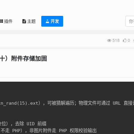
插件
主题
开发
518
0
（二十）附件存储加固
C
xn_rand(15).ext），可被猜解遍历；物理文件可通过 URL
），去除 UID 前缀

走 PHP），非图片附件走 PHP 权限校验输出
