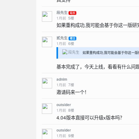
段先生
站长
1月前
5
楼
如果重构成功,我可能会基于你这一版研
贰先生
楼主
1月前
6
楼
段先生
如果重构成功,我可能会基于你这一版
基本完成了，今天上线，看看有什么问
adnim
1月前
7
楼
邀请码来一个！
outsider
1月前
8
楼
4.04版本直接可以升级x版本吗？
outsider
1月前
9
楼