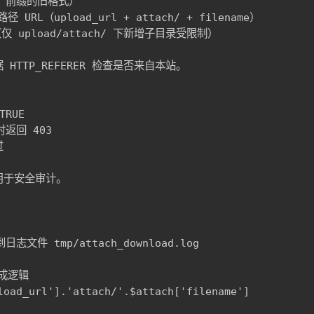
D 前缀的旧格式）

 URL（upload_url + attach/ + filename）

仅 upload/attach/ 下新增子目录受限制）

HTTP_REFERER 检查是否来自本站。

RUE

返回 403



用于安全审计。

文件 tmp/attach_download.log

生成逻辑

ad_url'].'attach/'.$attach['filename']
