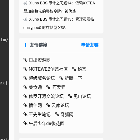
Xiuno BBS 审计之问题14：依赖XXTEA
弱加密算法的鉴权令牌可被伪造
Xiuno BBS 审计之问题13：管理员发帖
doctype=0 时存储型 XSS
tm/thread.htm, upload/.htaccess

友情链接
申请友链
日出资源网
NOTEWEB创意社区
秘言
超级域名论坛
折腾一下
.{ext}。

美食通
i可爱猫
修罗开源交流论坛
见山论坛
插件网
云库论坛
王先生笔记
奇狐网
午后少年de後花園