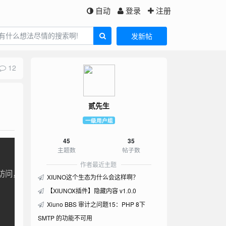
自动
登录
注册
发新帖
12
贰先生
一级用户组
45
35
opy
主题数
帖子数
作者最近主题
 直接访问，无需任何权限校验，存在越权下载风险。

XIUNO这个生态为什么会这样啊？
【XIUNOX插件】隐藏内容 v1.0.0
Xiuno BBS 审计之问题15：PHP 8下
SMTP 的功能不可用