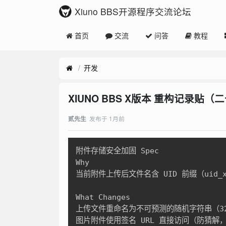
Xiuno BBS开源程序交流论坛
首页
交流
问答
教程
开发
XIUNO BBS X版本 重构记录贴
发布于
1月前
贰先生
附件存储安全加固 Spec

Why

当前附件上传后文件名含 UID 前缀（uid_
What Changes

上传文件重命名为不可预测的随机字符串（32位
图片附件使用签名 URL 直接访问（防猜解，不