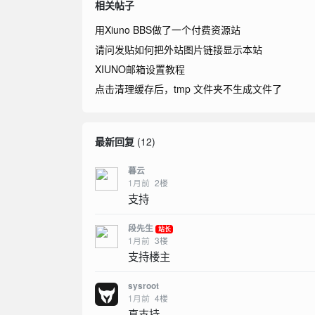
相关帖子
用Xiuno BBS做了一个付费资源站
请问发贴如何把外站图片链接显示本站
XIUNO邮箱设置教程
点击清理缓存后，tmp 文件夹不生成文件了
最新回复
(
12
)
暮云
1月前
2
楼
支持
段先生
站长
1月前
3
楼
支持楼主
sysroot
1月前
4
楼
真支持