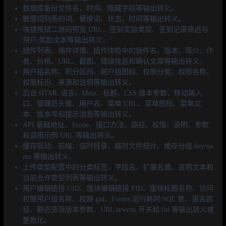
数据库备份文件名、时间、隐藏字段等输出转义。
敏感词列表的词、替换词、状态、时间等输出转义。
快捷按钮二维码预览 URL、签到奖励类型、签到记录筛选与
用户/奖励文本等输出转义。
插件列表、插件详情、插件体检中的插件名、版本、简介、作
者、价格、URL、截图、错误信息和确认文案等输出转义。
用户组名称、积分区间、用户组图标、权限分类、权限名称、
权限标识、来源和说明等输出转义。
后台 HTML 语言、Meta、标题、CSS 版本参数、移动端入
口、管理员头像、用户名、菜单 URL、菜单图标、菜单文
本、版本号和提示消息等输出转义。
API 基础地址、Scope、接口方法、路径、权限、说明、参数
和调用示例 URL 等输出转义。
缓存驱动、前缀、临时目录、临时文件统计、缓存分组 key/na
me 等输出转义。
上传类型配置中的分类标签、字段名、扩展名值、说明文本和
当前允许类型列表等输出转义。
用户编辑链接 UID、版块编辑链接 FID、版块标题名称、访问
权限用户组名称、权限 gid、Footer 运行耗时/SQL 数、语言路
径、静态资源版本参数、URL rewrite 开关和 fid 等输出转义或
整数化。