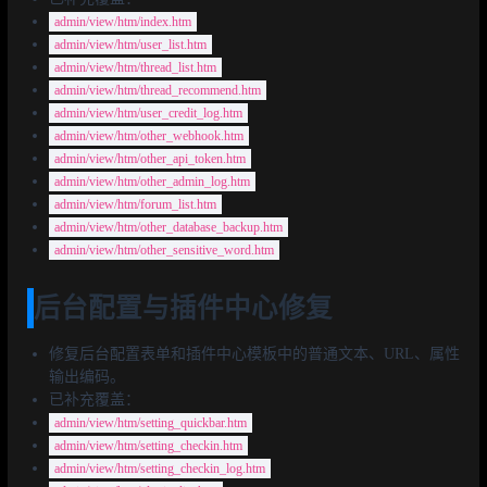
admin/view/htm/index.htm
admin/view/htm/user_list.htm
admin/view/htm/thread_list.htm
admin/view/htm/thread_recommend.htm
admin/view/htm/user_credit_log.htm
admin/view/htm/other_webhook.htm
admin/view/htm/other_api_token.htm
admin/view/htm/other_admin_log.htm
admin/view/htm/forum_list.htm
admin/view/htm/other_database_backup.htm
admin/view/htm/other_sensitive_word.htm
后台配置与插件中心修复
修复后台配置表单和插件中心模板中的普通文本、URL、属性
输出编码。
已补充覆盖：
admin/view/htm/setting_quickbar.htm
admin/view/htm/setting_checkin.htm
admin/view/htm/setting_checkin_log.htm