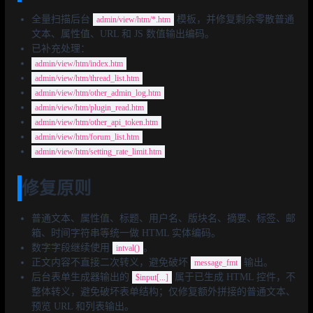
全量扫描后台
模板，并修复剩余零散普通
admin/view/htm/*.htm
文本、属性值、URL 和 JS 数值输出编码。
已补充处理：
admin/view/htm/index.htm
admin/view/htm/thread_list.htm
admin/view/htm/other_admin_log.htm
admin/view/htm/plugin_read.htm
admin/view/htm/other_api_token.htm
admin/view/htm/forum_list.htm
admin/view/htm/setting_rate_limit.htm
修复原则
普通文本、属性值、标题、用户名、版块名、摘要、标签、邮
箱、时间字符串等统一做 HTML 实体编码。
数字字段继续使用
。
intval()
正文内容不直接二次转义，避免破坏
输出。
message_fmt
后台表单生成器输出的
属于已生成 HTML 控件，不
$input[...]
整体转义，避免破坏表单结构；仅修复额外拼接的普通文本、
预览 URL 和列表输出。