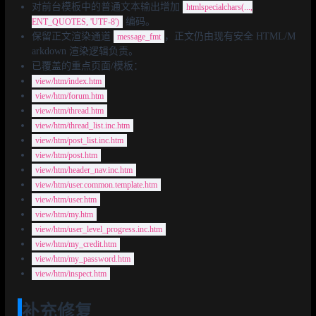
对前台模板中的普通文本输出增加
htmlspecialchars(...,
编码。
ENT_QUOTES, 'UTF-8')
保留正文渲染通道
，正文仍由现有安全 HTML/M
message_fmt
arkdown 渲染逻辑负责。
已覆盖的重点页面/模板：
view/htm/index.htm
view/htm/forum.htm
view/htm/thread.htm
view/htm/thread_list.inc.htm
view/htm/post_list.inc.htm
view/htm/post.htm
view/htm/header_nav.inc.htm
view/htm/user.common.template.htm
view/htm/user.htm
view/htm/my.htm
view/htm/user_level_progress.inc.htm
view/htm/my_credit.htm
view/htm/my_password.htm
view/htm/inspect.htm
补充修复