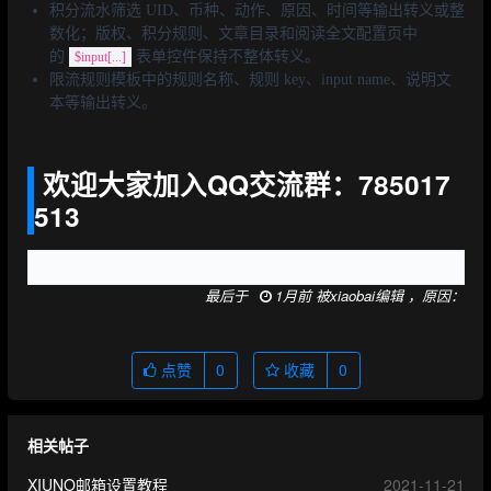
积分流水筛选 UID、币种、动作、原因、时间等输出转义或整
数化；版权、积分规则、文章目录和阅读全文配置页中
的
表单控件保持不整体转义。
$input[...]
限流规则模板中的规则名称、规则 key、input name、说明文
本等输出转义。
欢迎大家加入QQ交流群：785017
513
最后于
1月前 被xiaobai编辑 ，原因：
点赞
0
收藏
0
相关帖子
XIUNO邮箱设置教程
2021-11-21