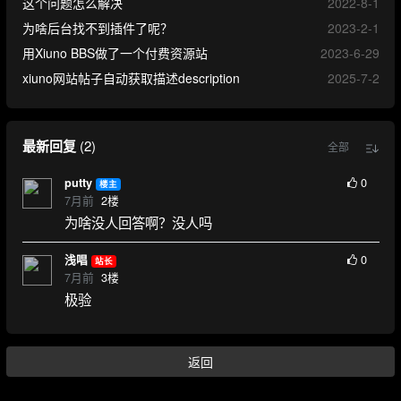
这个问题怎么解决
2022-8-1
为啥后台找不到插件了呢？
2023-2-1
用Xiuno BBS做了一个付费资源站
2023-6-29
xiuno网站帖子自动获取描述description
2025-7-2
最新回复
(
2
)
全部
0
putty
楼主
7月前
2
楼
为啥没人回答啊？没人吗
0
浅唱
站长
7月前
3
楼
极验
返回