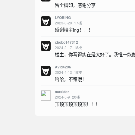
留个脚印，感谢分享
LYQBING
2023-8-20
17
楼
感谢楼主ing！！！
xbobo147312
2024-2-17
18
楼
楼主，你写得实在是太好了。我惟一能
Avid4296
2024-4-13
19
楼
哈哈，不错哦！
outsider
2024-5-9
20
楼
顶顶顶顶顶顶顶！！！