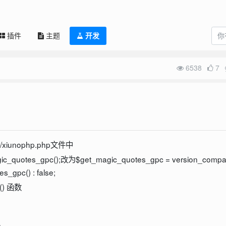
插件
主题
开发
6538
7
p/xiunophp.php文件中
c_quotes_gpc();改为$get_magic_quotes_gpc = version_compa
s_gpc() : false;
c() 函数