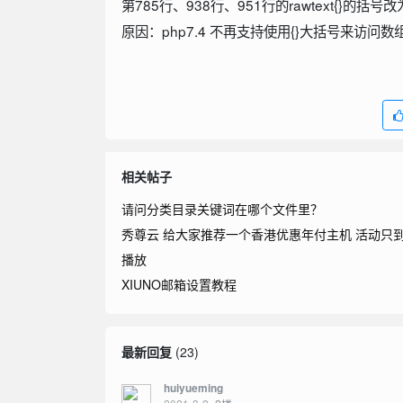
第785行、938行、951行的rawtext{}的括号改为
原因：php7.4 不再支持使用{}大括号来访问
相关帖子
请问分类目录关键词在哪个文件里？
秀尊云 给大家推荐一个香港优惠年付主机 活动只到2
播放
XIUNO邮箱设置教程
最新回复
(
23
)
huiyueming