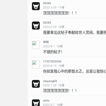
li3295
2022-3-29
11
楼
顶顶顶顶顶顶顶！！！
li3295
2022-3-29
12
楼
我要拿出这帖子奉献给世人赏阅，我要
神烦
2022-8-7
13
楼
不错的帖子！
17327933349
2022-8-15
14
楼
你就是我心中的那首忐忑，总是让我惊
xiayang09
2023-7-29
15
楼
顶顶顶顶顶顶顶！！！
aixiu
2023-8-7
16
楼