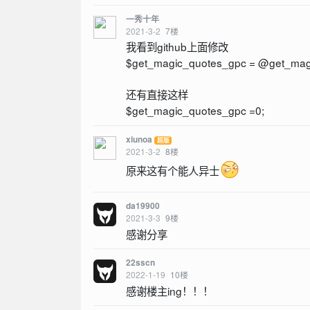
一秀十年
2021-3-2
7
楼
我看到github上面修改
$get_magic_quotes_gpc = @get_magic
还有直接这样
$get_magic_quotes_gpc =0;
xiunoa
超版
2021-3-2
8
楼
原来这有个能人异士
da19900
2021-3-3
9
楼
感谢分享
22sscn
2022-1-19
10
楼
感谢楼主ing！！！