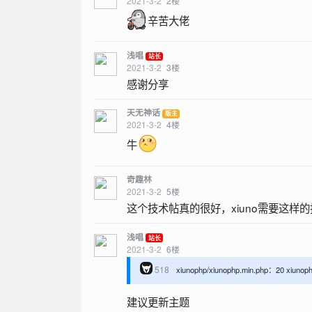
2021-3-2
2
楼
辛苦大佬
浅唱
站长
2021-3-2
3
楼
感谢分享
天无神话
版主
2021-3-2
4
楼
牛
奇趣林
2021-3-2
5
楼
这个技术帖真的很好，xiuno需要这样
浅唱
站长
2021-3-2
6
楼
518
xiunophp/xiunophp.min.php：20 xiun
建议更新主题