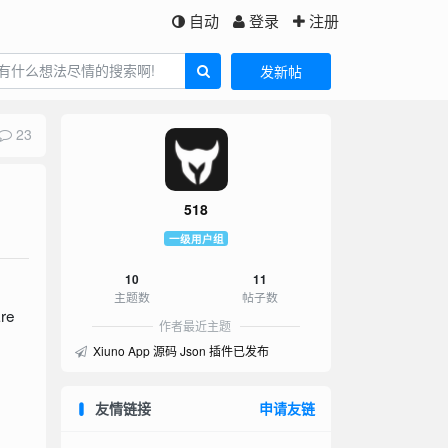
自动
登录
注册
发新帖
23
518
一级用户组
10
11
主题数
帖子数
re
作者最近主题
Xiuno App 源码 Json 插件已发布
友情链接
申请友链