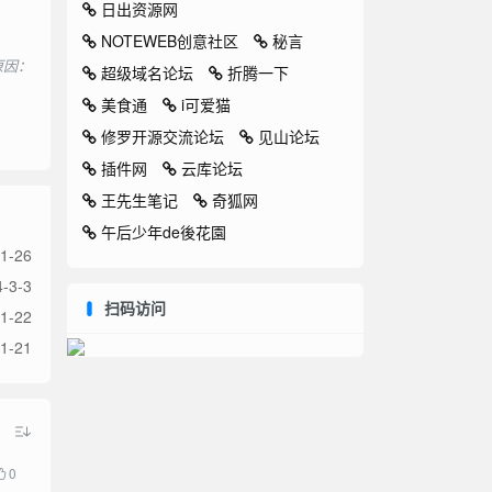
日出资源网
NOTEWEB创意社区
秘言
，原因：
超级域名论坛
折腾一下
美食通
i可爱猫
修罗开源交流论坛
见山论坛
插件网
云库论坛
王先生笔记
奇狐网
午后少年de後花園
1-26
-3-3
扫码访问
1-22
1-21
0