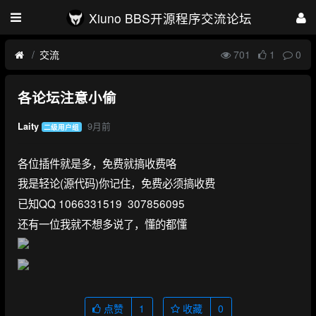
Xiuno BBS开源程序交流论坛
交流
701
1
0
各论坛注意小偷
9月前
Laity
二级用户组
各位插件就是多，免费就搞收费咯
我是轻论(源代码)你记住，免费必须搞收费
已知QQ 1066331519 307856095
还有一位我就不想多说了，懂的都懂
点赞
1
收藏
0