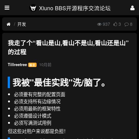
Xiuno BBS开源程序交流论坛
开发
937
3
8
我走了个“看山是山,看山不是山,看山还是山”
的过程
10月前
Tillreetree
版主
我被"最佳实践"洗/脑了。
必须要有完整的配置页面
必须支持所有边缘情况
必须用最新的框架特性
必须遵循设计模式
必须写满测试用例
但这些对用户来说都是负担！