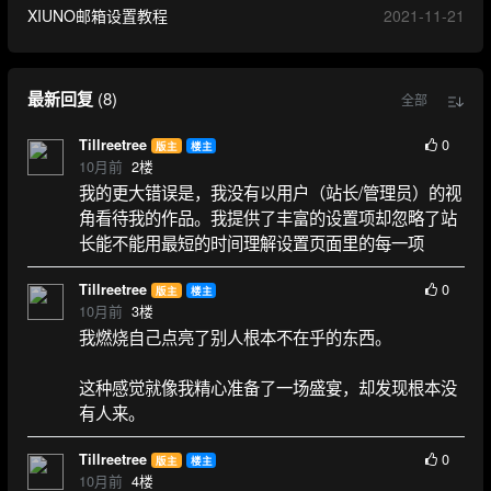
XIUNO邮箱设置教程
2021-11-21
最新回复
(
8
)
全部
0
Tillreetree
版主
楼主
10月前
2
楼
我的更大错误是，我没有以用户（站长/管理员）的视
角看待我的作品。我提供了丰富的设置项却忽略了站
长能不能用最短的时间理解设置页面里的每一项
0
Tillreetree
版主
楼主
10月前
3
楼
我燃烧自己点亮了别人根本不在乎的东西。
这种感觉就像我精心准备了一场盛宴，却发现根本没
有人来。
0
Tillreetree
版主
楼主
10月前
4
楼