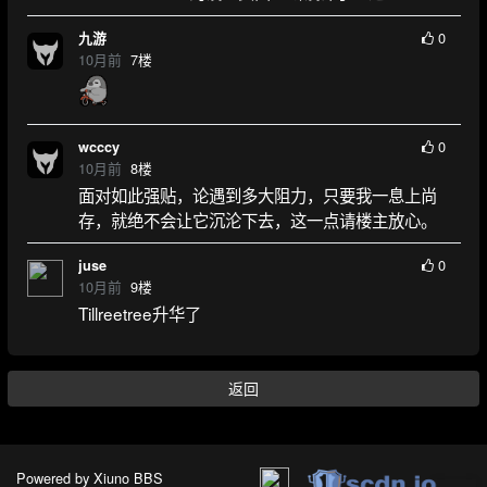
0
九游
10月前
7
楼
0
wcccy
10月前
8
楼
面对如此强贴，论遇到多大阻力，只要我一息上尚
存，就绝不会让它沉沦下去，这一点请楼主放心。
0
juse
10月前
9
楼
Tillreetree升华了
返回
Powered by
Xiuno BBS