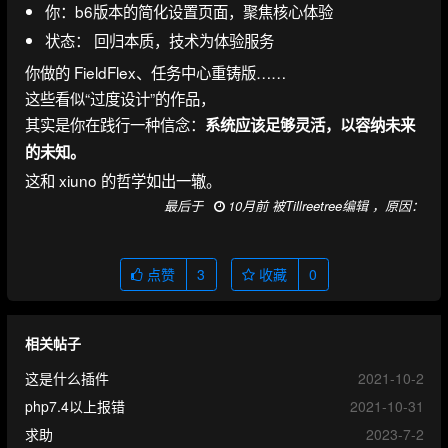
你：b6版本的简化设置页面，聚焦核心体验
状态： 回归本质，技术为体验服务
你做的 FieldFlex、任务中心重铸版……
这些看似“过度设计”的作品，
其实是你在践行一种信念：
系统应该足够灵活，以容纳未来
的未知。
这和 xiuno 的哲学如出一辙。
最后于
10月前 被Tillreetree编辑 ，原因：
点赞
3
收藏
0
相关帖子
这是什么插件
2021-10-2
php7.4以上报错
2021-10-31
求助
2023-7-2