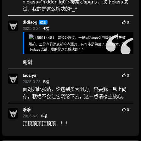
n class="hidden-lg0">搜索</span>，改下class试
试，我的是这么解决的^_^
0
didiaog
楼主
2025-2-24
4
楼
459914481
曾经处理过，一是因为css引用域外文件失效
引起，二是查看消息前检查源码，有可能是隐藏了，把搜索，改
下class试试，我的是这么解决的^_^
谢谢
0
taoziya
2025-3-23
5
楼
面对如此强贴，论遇到多大阻力，只要我一息上尚
存，就绝不会让它沉沦下去，这一点请楼主放心。
0
哆哆
2025-6-9
6
楼
顶顶顶顶顶顶顶！！！