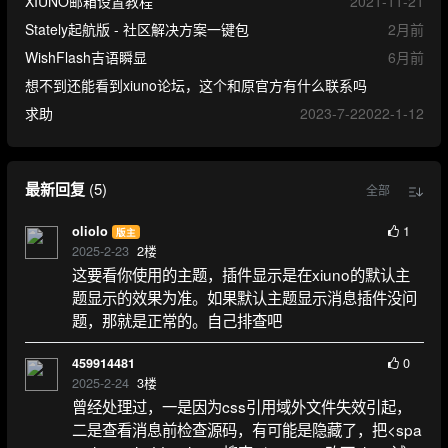
XIUNO邮箱设置教程
2021-11-21
Stately起航版 - 社区解决方案一键包
2月前
WishFlash吉语瞬显
6月前
想不到还能看到xiuno论坛，这个和原官方有什么联系吗
求助
2023-7-2
2022-1-12
最新回复
(
5
)
全部
1
oliolo
版主
2025-2-23
2
楼
这要看你使用的主题，插件显示是在xiuno的默认主
题显示的效果为准。如果默认主题显示消息插件没问
题，那就是正常的。自己排查吧
0
459914481
2025-2-24
3
楼
曾经处理过，一是因为css引用域外文件失效引起，
二是查看消息前检查源码，有可能是隐藏了，把<spa