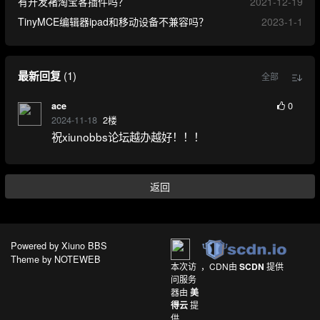
有开发褚淘宝客插件吗？
2021-12-19
TinyMCE编辑器ipad和移动设备不兼容吗？
2023-1-1
最新回复
(
1
)
全部
0
ace
2024-11-18
2
楼
祝xiunobbs论坛越办越好！！！
返回
Powered by
Xiuno BBS
Theme by
NOTEWEB
本次访
，CDN由
SCDN
提供
问服务
器由
美
得云
提
供