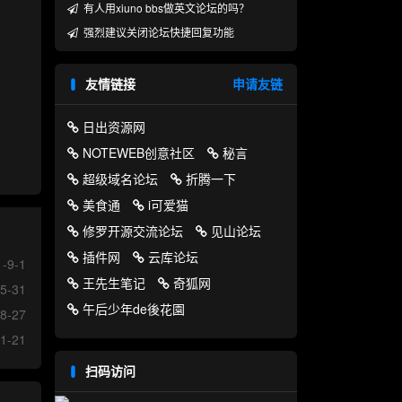
有人用xiuno bbs做英文论坛的吗？
强烈建议关闭论坛快捷回复功能
友情链接
申请友链
日出资源网
NOTEWEB创意社区
秘言
超级域名论坛
折腾一下
美食通
i可爱猫
修罗开源交流论坛
见山论坛
插件网
云库论坛
-9-1
王先生笔记
奇狐网
5-31
午后少年de後花園
8-27
1-21
扫码访问