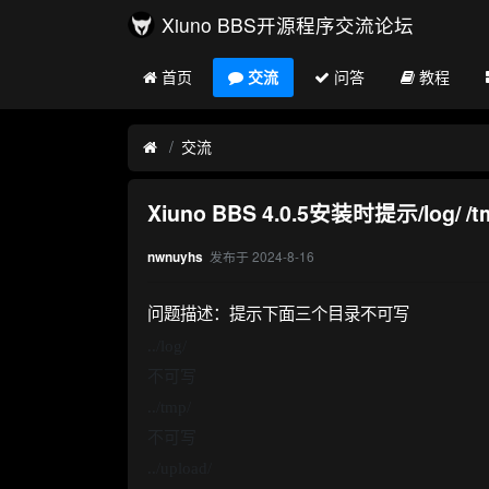
Xiuno BBS开源程序交流论坛
首页
交流
问答
教程
交流
Xiuno BBS 4.0.5安装时提示/log/
发布于
2024-8-16
nwnuyhs
问题描述：提示下面三个目录不可写
../log/
不可写
../tmp/
不可写
../upload/