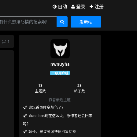
自动
登录
注册
发新帖
1
nwnuyhs
一级用户组
13
28
主题数
帖子数
作者最近主题
论坛首页咋变灰色了？
xiuno bbs现在这么火，原作者还会回来
吗？
站长，建议关闭快速回复功能