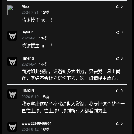
0
Mox
2024-7-31
12
楼
感谢楼主ing！！
0
jaysun
2024-8-3
13
楼
感谢楼主ing！！！
0
limeng
2024-8-4
14
楼
面对如此强贴，论遇到多大阻力，只要我一息上尚
存，就绝不会让它沉沦下去，这一点请楼主放心。
0
JINXIN
2024-8-12
15
楼
我要拿出这帖子奉献给世人赏阅，我要把这个帖子一
直往上顶，往上顶！顶到所有人都看到为止！
0
www2296945504
2024-9-12
16
楼