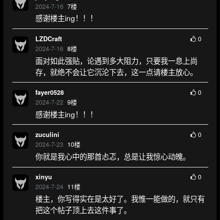
2024-7-16
7
楼
感谢楼主ing！！！
0
LZDCraft
2024-7-16
8
楼
面对如此强贴，论遇到多大阻力，只要我一息上尚
存，就绝不会让它沉沦下去，这一点请楼主放心。
0
fayer0528
2024-7-22
9
楼
感谢楼主ing！！！
0
zuculini
2024-7-23
10
楼
你就是我心中的那首忐忑，总是让我惊心动魄。
0
xinyu
2024-7-24
11
楼
楼主，你写得实在是太好了。我惟一能做的，就只有
把这个帖子顶上去这件事了。