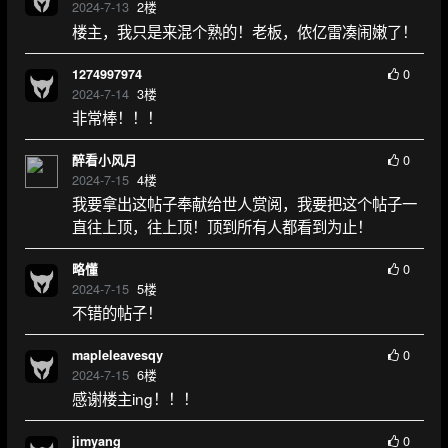
2024-7-13
2
楼
楼主，我只是来混个熟的！老板，侬亿雷凑闹嫩了！
0
1274997974
2024-7-14
3
楼
非常棒！！！
0
醉看小风月
2024-7-15
4
楼
我要拿出这帖子奉献给世人赏阅，我要把这个帖子一
直往上顶，往上顶！顶到所有人都看到为止！
0
略懂
2024-7-15
5
楼
不错的帖子！
0
mapleleavesqy
2024-7-15
6
楼
感谢楼主ing！！！
0
jimyang