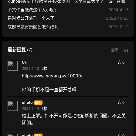
xiuno的头像上传限制在40kb以内，这个有点太小了，请问在哪
个文件里能改这个大小呢？
2024-4-16
是时候公开处刑一个人了
2022-10-28
底部导航背景颜色怎么改呢
2021-2-19
最新回复
(
7
)
全部
0
CF
2021-1-13
2
楼
http://www.meyan.pw:10000/
他的手机不是一直都开着吗
0
oliolo
版主
2021-1-14
3
楼
楼上正解。打不开可能是动态ip解析的问题。不会关
闭的。
0
oliolo
版主