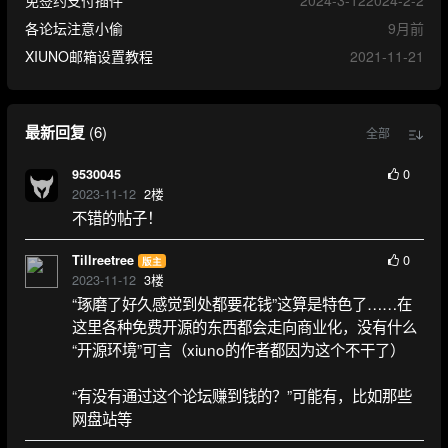
免签约支付插件
2024-3-12
2024-2-2
各论坛注意小偷
9月前
XIUNO邮箱设置教程
2021-11-21
最新回复
(
6
)
全部
0
9530045
2023-11-12
2
楼
不错的帖子！
0
Tillreetree
版主
2023-11-12
3
楼
“琢磨了好久感觉到处都要花钱”这算是特色了……在
这里各种免费开源的东西都会走向商业化，没有什么
“开源环境”可言（xiuno的作者都因为这个不干了）
“有没有通过这个论坛赚到钱的？”可能有，比如那些
网盘站等