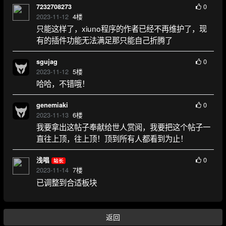
0
7232708273
2023-11-12
4
楼
只能这样了，xiuno程序的作者已经不再维护了，现
有的插件功能无法满足那只能自己折腾了
0
sgujag
2023-11-12
5
楼
哈哈，不错哦！
0
genemiaki
2023-11-13
6
楼
我要拿出这帖子奉献给世人赏阅，我要把这个帖子一
直往上顶，往上顶！顶到所有人都看到为止！
0
浅唱
站长
2023-11-14
7
楼
已调整到合适板块
返回