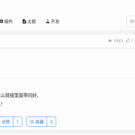
插件
主题
开发
1843
1
怎么链接里面带问好、
奥！
点赞
1
收藏
0