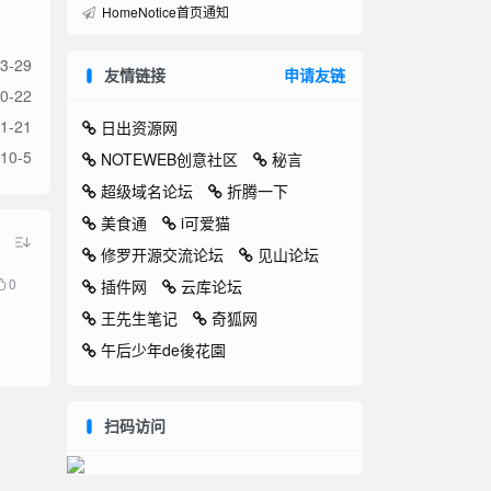
HomeNotice首页通知
3-29
友情链接
申请友链
0-22
1-21
日出资源网
10-5
NOTEWEB创意社区
秘言
超级域名论坛
折腾一下
美食通
i可爱猫
修罗开源交流论坛
见山论坛
0
插件网
云库论坛
王先生笔记
奇狐网
午后少年de後花園
扫码访问