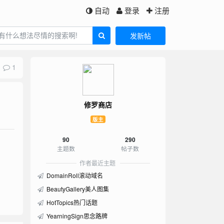
自动
登录
注册
发新帖
1
修罗商店
版主
90
290
主题数
帖子数
作者最近主题
DomainRoll滚动域名
BeautyGallery美人图集
HotTopics热门话题
YearningSign思念路牌