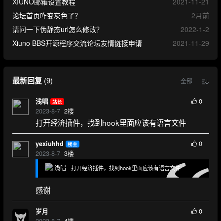
XIUNO邮箱设置教程
2021-11-21
论坛首页咋变灰色了？
2月前
请问一下伪静态url怎么修改？
2022-1-2
Xiuno BBS开源程序交流论坛友情链接申请
2021-11-29
最新回复
(
9
)
全部
0
浅唱
站长
2023-8-7
2
楼
打开经济插件，找到hook里面应该有语言文件
0
yexiuhhd
楼主
2023-8-7
3
楼
浅唱
打开经济插件，找到hook里面应该有语言文件
感谢
0
岁月
2023-8-7
4
楼