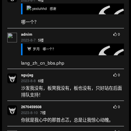
yexiuhhd
感谢
哪一个？
0
adnim
2023-8-7
5
楼
岁月
哪一个？
lang_zh_cn_bbs.php
0
sgujag
2023-8-8
6
楼
沙发我没有，板凳我没有，板也没有，只好站在后面
排队支持！
0
2670459508
2023-8-10
7
楼
你就是我心中的那首忐忑，总是让我惊心动魄。