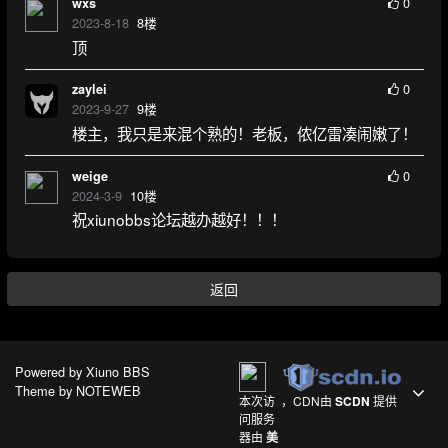
0
wxs
2023-8-18
8
楼
顶
0
zaylei
2023-9-27
9
楼
楼主，我只是来混个熟的！老板，侬亿雷凑闹嫩了！
0
weige
2024-3-9
10
楼
祝xiunobbs论坛越办越好！！！
返回
Powered by
Xiuno BBS
Theme by
NOTEWEB
本次访
，CDN由
SCDN
提供
问服务
器由
美