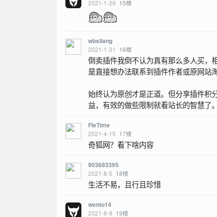
2021-1-29
15
楼
wbsliang
2021-1-31
16
楼
倒卖插件我倒不认为真有那么多人买，
是直接想办法联系到插件作者或原网站
始终认为原创才是正道。但分享插件积
益，有效的做些限制就看站长的智慧了
FleTime
2021-4-15
17
楼
奇狐网？看下啥内容
903683395
2021-8-5
18
楼
生活不易，且行且珍惜
wento14
2021-8-9
19
楼