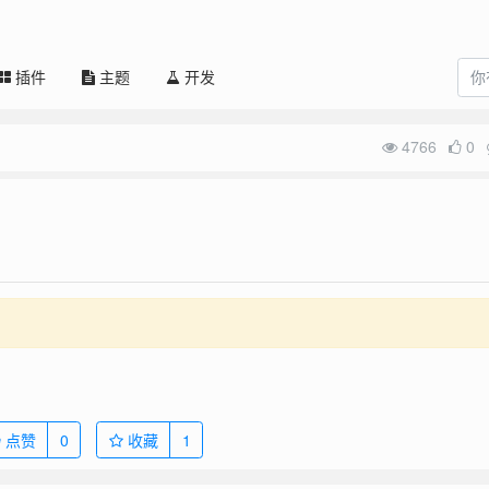
插件
主题
开发
4766
0
。
点赞
0
收藏
1