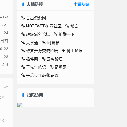
友情链接
申请友链
-1-3
日出资源网
1-21
NOTEWEB创意社区
秘言
1-24
超级域名论坛
折腾一下
9月前
美食通
i可爱猫
0-22
修罗开源交流论坛
见山论坛
1-28
插件网
云库论坛
12-4
王先生笔记
奇狐网
午后少年de後花園
扫码访问
0
0