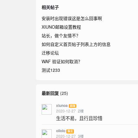
相关帖子
安装时出现错误这是怎么回事啊
XIUNO邮箱设置教程
站长，做个友情不？
如何自定义首页帖子列表上方的信息
迁移论坛
WAF 验证如何取消？
测试1233
最新回复
(
25
)
xiunoa
超版
2020-12-27
2
楼
生活不易，且行且珍惜
oliolo
版主
2020-12-27
3
楼