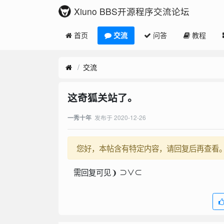
Xiuno BBS开源程序交流论坛
首页
交流
问答
教程
交流
这奇狐关站了。
发布于
2020-12-26
一秀十年
您好，本帖含有特定内容，请回复后再查看
需回复可见❩ ⊃∨⊂