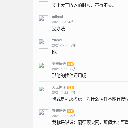
支出大于收入的时候，不得不关。
odinad
2021-1-3
4
楼
没办法
xiaoxi
2021-1-11
5
楼
kk
天无神话
版主
2021-1-22
6
楼
那他的插件还用呢
天无神话
版主
2021-1-22
7
楼
也就是考虑考虑，为什么插件不能有授
天无神话
版主
2021-1-22
8
楼
我就是说说：隔壁顶尖网，那倒卖才严