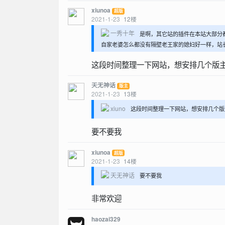
xiunoa
超版
2021-1-23
12
楼
一秀十年
是啊，其它站的插件在本站大部分
自家老婆怎么都没有隔壁老王家的媳妇好一样，站长你
这段时间整理一下网站，想安排几个版
天无神话
版主
2021-1-23
13
楼
xiuno
这段时间整理一下网站，想安排几个版
要不要我
xiunoa
超版
2021-1-23
14
楼
天无神话
要不要我
非常欢迎
haozai329