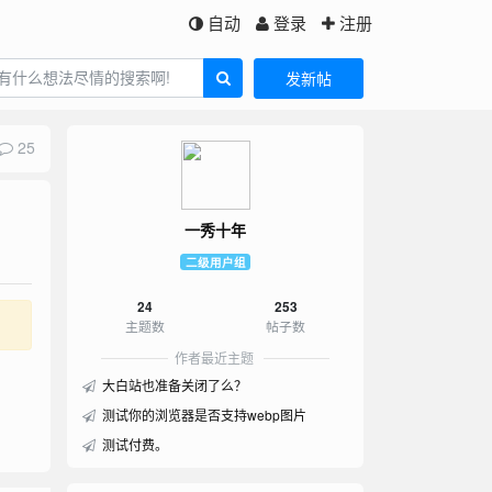
自动
登录
注册
发新帖
25
一秀十年
二级用户组
24
253
主题数
帖子数
作者最近主题
大白站也准备关闭了么？
测试你的浏览器是否支持webp图片
测试付费。