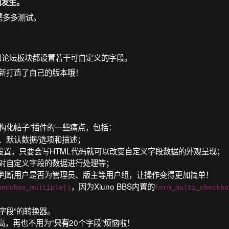
测发生。
需多多测试。
用户和论坛板块都设置若干可自定义的字段。
全新打造了自己的版本哦！
构化帖子”插件的一些痛点，包括：
、默认数据/选项和描述；
设置，只要会写HTML代码就可以改变自定义字段数据的外观呈现；
对自定义字段的数据进行处理等；
判断用户是否为管理员、版主等用户组，让操作变得更加简单！
，因为Xiuno BBS内置的
heckbox_multiple()
form_multi_checkbo
字段”的转换器。
高，再也不用为“
20个字段”烦恼啦！
只有