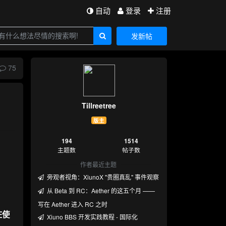
自动
登录
注册
发新帖
75
Tillreetree
版主
194
1514
主题数
帖子数
作者最近主题
旁观者视角：XiunoX "贵圈真乱" 事件观察
从 Beta 到 RC：Aether 的这五个月 ——
写在 Aether 进入 RC 之时
在使
Xiuno BBS 开发实践教程 - 国际化