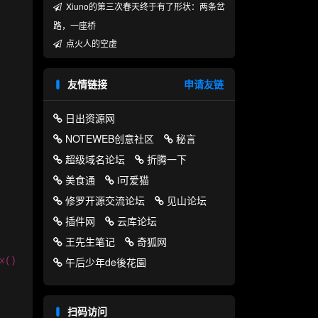
Xiuno的第三次春天终于有了形状：两条岔
路，一座桥
点火人的空虚
友情链接
申请友链
日出资源网
NOTEWEB创意社区
秘言
超级域名论坛
折腾一下
美食通
i可爱猫
修罗开源交流论坛
见山论坛
插件网
云库论坛
王先生笔记
奇狐网
午后少年de後花園
x()
扫码访问