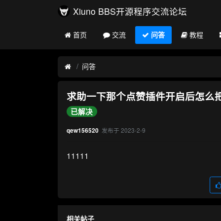
Xiuno BBS开源程序交流论坛
首页
交流
问答
教程
问答
求助一下那个点赞插件开启后怎么
已解决
发布于
2023-2-9
qew156520
11111
相关帖子