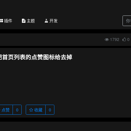
插件
主题
开发
1792
0
把首页列表的点赞图标给去掉
点赞
0
收藏
0