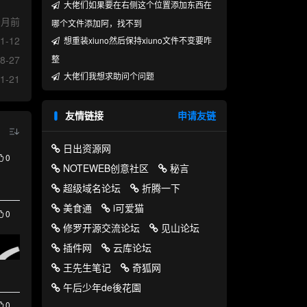
大佬们如果要在右侧这个位置添加东西在
9月前
哪个文件添加阿，找不到
1-12
想重装xiuno然后保持xiuno文件不变要咋
整
8-27
大佬们我想求助问个问题
1-21
友情链接
申请友链
日出资源网
0
NOTEWEB创意社区
秘言
超级域名论坛
折腾一下
美食通
i可爱猫
0
修罗开源交流论坛
见山论坛
插件网
云库论坛
王先生笔记
奇狐网
午后少年de後花園
0