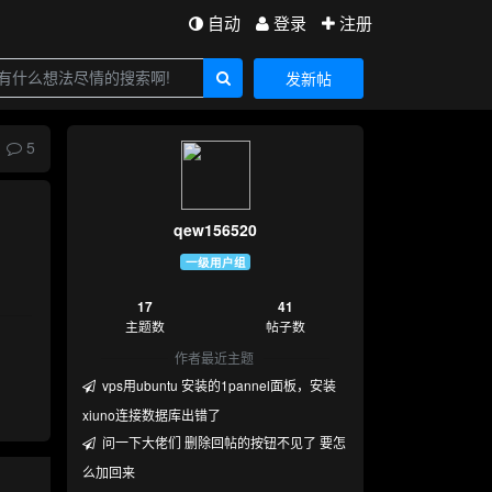
自动
登录
注册
发新帖
5
qew156520
一级用户组
17
41
主题数
帖子数
作者最近主题
vps用ubuntu 安装的1pannel面板，安装
xiuno连接数据库出错了
问一下大佬们 删除回帖的按钮不见了 要怎
么加回来