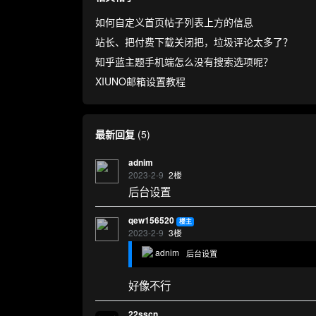
如何自定义首页帖子列表上方的信息
站长、把付费下载关闭把，垃圾评论太多了？
知乎蓝主题手机端怎么没有搜索选项呢？
XIUNO邮箱设置教程
最新回复
(
5
)
adnim
2023-2-9
2
楼
后台设置
qew156520
楼主
2023-2-9
3
楼
adnim
后台设置
好像不行
22sscn