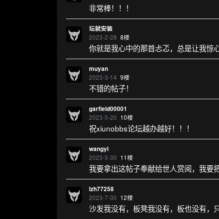
非常棒！！！
坛就安装
2023-2-28
8
楼
你就是我心中的那首忐忑，总是让我惊
muyan
2023-3-14
9
楼
不错的帖子！
garfield00001
2023-5-20
10
楼
祝xiunobbs论坛越办越好！！！
wangyi
2023-5-30
11
楼
我要拿出这帖子奉献给世人赏阅，我要
lzh77258
2023-7-30
12
楼
沙发我没有，板凳我没有，板也没有，