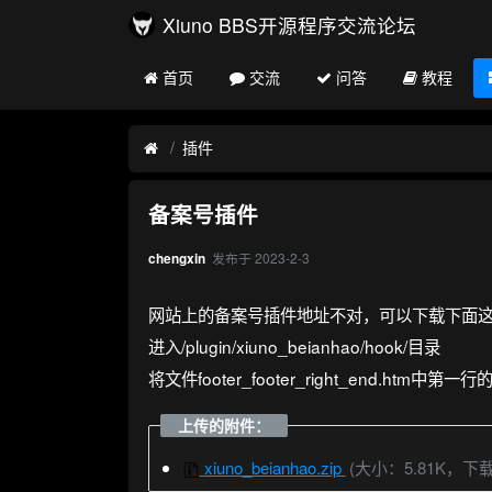
Xiuno BBS开源程序交流论坛
首页
交流
问答
教程
插件
备案号插件
发布于
2023-2-3
chengxin
网站上的备案号插件地址不对，可以下载下面
进入/plugin/xiuno_beianhao/hook/目录
将文件footer_footer_right_end.htm中第一行的hr
上传的附件：
xiuno_beianhao.zip
(大小：5.81K，下