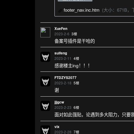
footer_nav.inc.htm
(大小：671B，
XueFen
2023-2-6
3
楼
备案号插件是干哈的
suifeng
2023-2-11
4
楼
感谢楼主ing！！！
FTDZYS2077
2023-2-18
5
楼
谢
jjjgcw
2023-2-23
6
楼
面对如此强贴，论遇到多大阻力，只要
vix
2023-2-28
7
楼