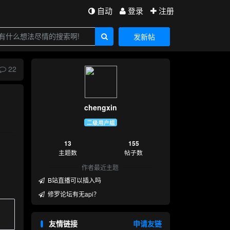
自动
登录
注册
发新帖
22
chengxin
二级用户组
13
155
主题数
帖子数
作者最近主题
B站直播可以插入吗
修罗论坛有无api？
友情链接
申请友链