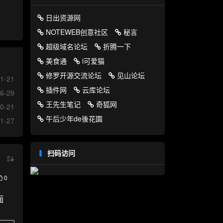
日出资源网
NOTEWEB创意社区
秘言
超级域名论坛
折腾一下
美食通
i可爱猫
修罗开源交流论坛
见山论坛
1-21
插件网
云库论坛
6-29
王先生笔记
奇狐网
0-21
午后少年de後花園
1-27
扫码访问
0
面