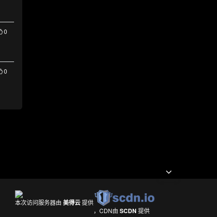
0
0
本次访问服务器由
美得云
提供
，CDN由
SCDN
提供