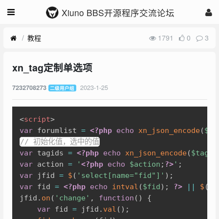
Xiuno BBS开源程序交流论坛
教程
1791
0
3
xn_tag定制单选项
2023-1-25
7232708273
二级用户组
Copy
<
script
>
var
 forumlist 
=
<?php
echo
xn_json_encode
(
$fo
// 初始化值，选中的值
var
 tagids 
=
<?php
echo
xn_json_encode
(
$tagid
var
 action 
=
'
<?php
echo
$action
;
?>
'
;
var
 jfid 
=
$
(
'select[name="fid"]'
)
;
var
 fid 
=
<?php
echo
intval
(
$fid
)
;
?>
||
$
(
's
jfid
.
on
(
'change'
,
function
(
)
{
var
 fid 
=
 jfid
.
val
(
)
;