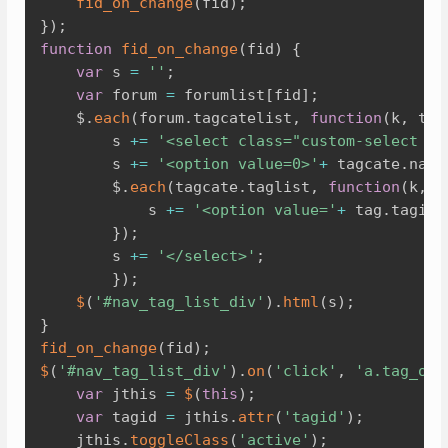
fid_on_change
(
fid
)
;
}
)
;
function
fid_on_change
(
fid
)
{
var
 s 
=
''
;
var
 forum 
=
 forumlist
[
fid
]
;
	$
.
each
(
forum
.
tagcatelist
,
function
(
k
,
 tag
		s 
+=
'<select class="custom-select mr
		s 
+=
'<option value=0>'
+
 tagcate
.
name
		$
.
each
(
tagcate
.
taglist
,
function
(
k
,
 t
			s 
+=
'<option value='
+
 tag
.
tagid 
}
)
;
		s 
+=
'</select>'
;
}
)
;
$
(
'#nav_tag_list_div'
)
.
html
(
s
)
;
}
fid_on_change
(
fid
)
;
$
(
'#nav_tag_list_div'
)
.
on
(
'click'
,
'a.tag_opt
var
 jthis 
=
$
(
this
)
;
var
 tagid 
=
 jthis
.
attr
(
'tagid'
)
;
	jthis
.
toggleClass
(
'active'
)
;