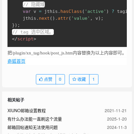
// 隐藏域
var
 v 
=
 jthis
.
hasClass
(
'active'
)
?
 tagid 
	jthis
.
next
(
)
.
attr
(
'value'
,
 v
)
;
}
)
;
// tag 选中区域。
</
script
>
把/plugin/xn_tag/hook/post_js.htm内容替换为以上内容即可。
奇狐首页
点赞
0
收藏
1
相关帖子
XIUNO邮箱设置教程
2021-11-21
有什么办法能一直刷这个流量
2025-1-20
邮箱回帖通知无法使用问题
2024-11-3