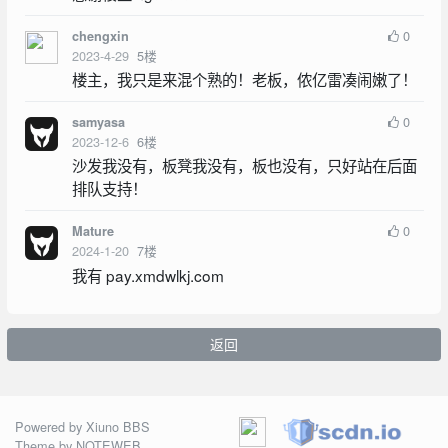
0
chengxin
2023-4-29
5
楼
楼主，我只是来混个熟的！老板，侬亿雷凑闹嫩了！
0
samyasa
2023-12-6
6
楼
沙发我没有，板凳我没有，板也没有，只好站在后面
排队支持！
0
Mature
2024-1-20
7
楼
我有 pay.xmdwlkj.com
返回
Powered by
Xiuno BBS
Theme by
NOTEWEB