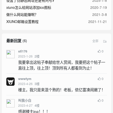
设置了伪静态网址还是有问号❓
2025-1-8
xiuno怎么给网站添加ico图标
2020-7-19
做什么网站能赚啊？
2021-3-8
XIUNO邮箱设置教程
2021-11-21
最新回复
(
6
)
全部
0
stl176
2023-1-26
2
楼
我要拿出这帖子奉献给世人赏阅，我要把这个帖子一
直往上顶，往上顶！顶到所有人都看到为止！
0
wwwtym
2023-4-26
3
楼
楼主，我只是来混个熟的！老板，侬亿雷凑闹嫩了！
0
叫我小白
2023-4-27
4
楼
感谢楼主ing！！！