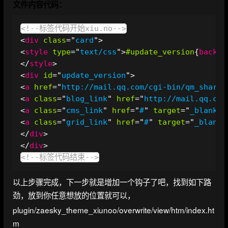
文件内容代码：
Copy
<!--标签代码开始xiu.no-->
<
div
class
=
"
card
"
>
<
style
type
=
"
text/css
"
>
#update_version
{
backgr
</
style
>
<
div
id
=
"
update_version
"
>
<
a
href
=
"
http://mail.qq.com/cgi-bin/qm_share?
<
a
class
=
"
blog_link
"
href
=
"
http://mail.qq.com
<
a
class
=
"
cms_link
"
href
=
"
#
"
target
=
"
_blank
"
<
a
class
=
"
grid_link
"
href
=
"
#
"
target
=
"
_blank
"
</
div
>
</
div
>
<!--标签代码结束-->
以上步骤完成，下一步就是增加一个钩子了吧，找到如下路
劲，放到你任意想放的位置就可以，
plugin/zaesky_theme_xiunoo/overwrite/view/htm/index.ht
m