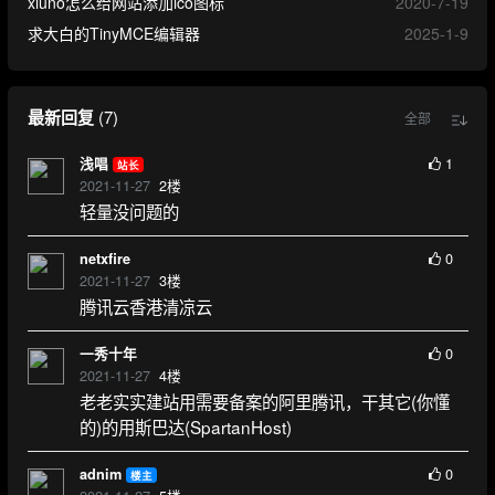
xiuno怎么给网站添加ico图标
2020-7-19
求大白的TinyMCE编辑器
2025-1-9
最新回复
(
7
)
全部
1
浅唱
站长
2021-11-27
2
楼
轻量没问题的
0
netxfire
2021-11-27
3
楼
腾讯云香港清凉云
0
一秀十年
2021-11-27
4
楼
老老实实建站用需要备案的阿里腾讯，干其它(你懂
的)的用斯巴达(SpartanHost)
0
adnim
楼主