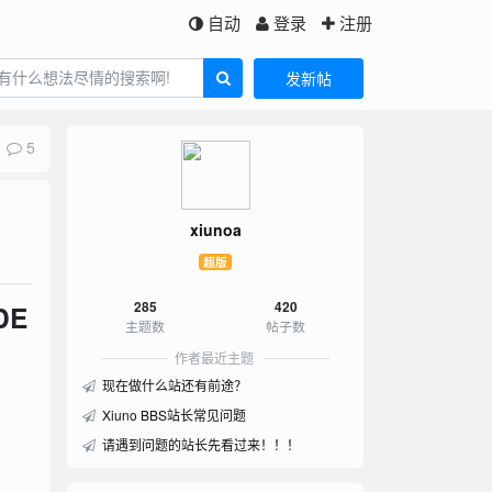
自动
登录
注册
发新帖
5
xiunoa
超版
285
420
DE
主题数
帖子数
作者最近主题
现在做什么站还有前途？
Xiuno BBS站长常见问题
请遇到问题的站长先看过来！！！