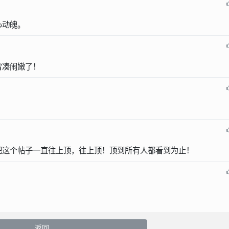
心动魄。
雷凑闹嫩了！
把这个帖子一直往上顶，往上顶！顶到所有人都看到为止！
返回