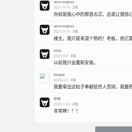
wenronghao
2021-8-10
2
楼
你就是我心中的那首忐忑，总是让我惊
wenronghao
2021-8-10
3
楼
楼主，我只是来混个熟的！老板，侬亿
aixiu
2023-8-6
4
楼
以前我只会重新安装。
binghe
2025-4-3
5
楼
我要拿出这帖子奉献给世人赏阅，我要
哆哆
2025-7-24
6
楼
非常棒！！！