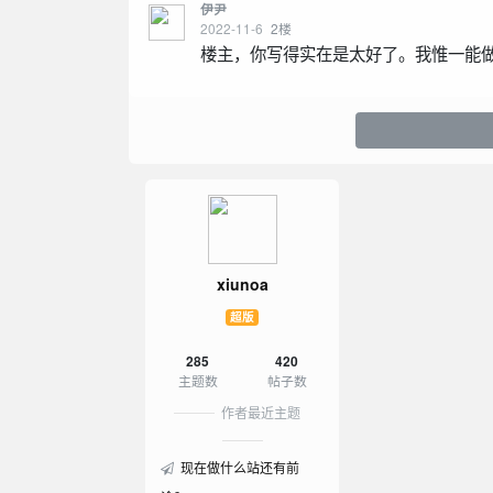
伊尹
2022-11-6
2
楼
楼主，你写得实在是太好了。我惟一能
xiunoa
超版
285
420
主题数
帖子数
作者最近主题
现在做什么站还有前