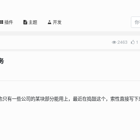
插件
主题
开发
2463
1
服务
感觉也只有一些公司的某块部分能用上，最近在捣鼓这个，索性直接写下