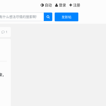
自动
登录
注册
发新帖
1
来，