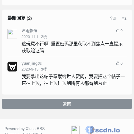
最新回复
(
2
)
全部
0
沐雨酆臻
2020-11-1
2
楼
这玩意不行啊 重置密码那里获取不到焦点一直提示
获取验证码
0
yuanjing3c
2023-9-13
3
楼
我要拿出这帖子奉献给世人赏阅，我要把这个帖子一
直往上顶，往上顶！顶到所有人都看到为止！
返回
Powered by
Xiuno BBS