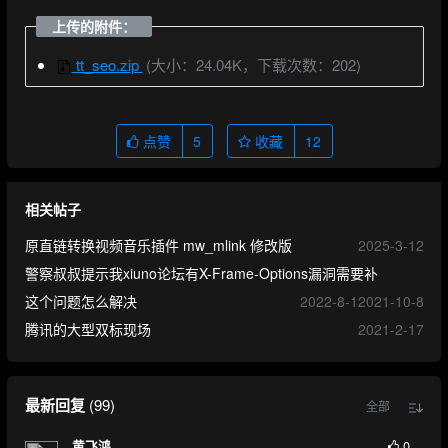
上传的附件：
tt_seo.zip
(大小：24.04K，下载次数：202)
点赞
5
收藏
12
相关帖子
原直链转换视频音乐插件 mw_mlink 修改版
2025-3-12
警察叔叔提示我xiuno论坛有X-Frame-Options漏洞需要补
这个问题怎么解决
2022-8-1
2021-10-8
腾讯的大型双标现场
2021-2-17
最新回复
(
99
)
全部
0
黄飞鸿