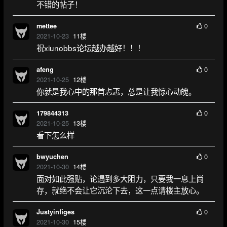
不错的帖子！
0
mettee
2021-10-23
11
楼
祝xiunobbs论坛越办越好！！！
0
afeng
2021-10-25
12
楼
你就是我心中的那首忐忑，总是让我惊心动魄。
0
179844313
2021-10-25
13
楼
看下怎么样
0
bwyuchen
2021-10-30
14
楼
面对如此强贴，论遇到多大阻力，只要我一息上尚
存，就绝不会让它沉沦下去，这一点请楼主放心。
0
Justyinfiges
2021-10-30
15
楼