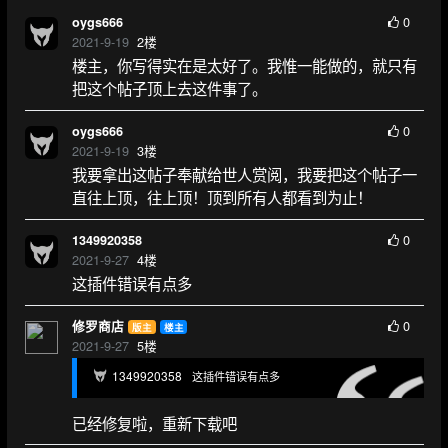
0
oygs666
2021-9-19
2
楼
楼主，你写得实在是太好了。我惟一能做的，就只有
把这个帖子顶上去这件事了。
0
oygs666
2021-9-19
3
楼
我要拿出这帖子奉献给世人赏阅，我要把这个帖子一
直往上顶，往上顶！顶到所有人都看到为止！
0
1349920358
2021-9-27
4
楼
这插件错误有点多
0
修罗商店
版主
楼主
2021-9-27
5
楼
1349920358
这插件错误有点多
已经修复啦，重新下载吧