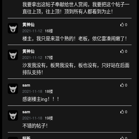
我要拿出这帖子奉献给世人赏阅，我要把这个帖子一
直往上顶，往上顶！顶到所有人都看到为止！
0
黄神仙
2021-11-12
16
楼
楼主，我只是来混个熟的！老板，侬亿雷凑闹嫩了！
0
黄神仙
2021-11-12
17
楼
沙发我没有，板凳我没有，板也没有，只好站在后面
排队支持！
0
sam
2021-11-18
18
楼
感谢楼主ing！！！
0
sam
2021-11-18
19
楼
不错的帖子！
0
阿新