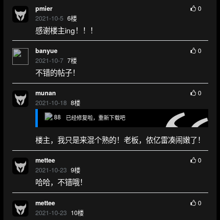
0
pmier
2021-10-5
6
楼
感谢楼主ing！！！
0
banyue
2021-10-7
7
楼
不错的帖子！
0
munan
2021-10-18
8
楼
88
已经修复啦，重新下载吧
楼主，我只是来混个熟的！老板，侬亿雷凑闹嫩了！
0
mettee
2021-10-23
9
楼
哈哈，不错哦！
0
mettee
2021-10-23
10
楼